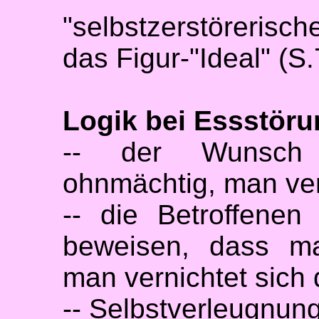
"selbstzerstöreris
das Figur-"Ideal" (S.
Logik bei Essstör
-- der Wunsch
ohnmächtig, man ver
-- die Betroffene
beweisen, dass ma
man vernichtet sich 
-- Selbstverleugnun