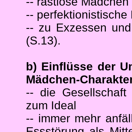
-- rastlose Mädchen
-- perfektionistisch
-- zu Exzessen und
(S.13).
b) Einflüsse der U
Mädchen-Charakte
-- die Gesellschaft 
zum Ideal
-- immer mehr anfä
Essstörung als Mitt