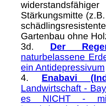
widerstandsfä
Stärkungsmitte (z.B
schädlingsresiste
Gartenbau ohne Holz
3d.
Der Rege
naturbelassene Erde
ein Antidepressivum
4.
Enabavi (Ind
Landwirtschaft - Ba
es NICHT - mit tr