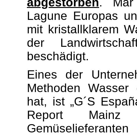
abgestorben
. Mar
Lagune Europas und
mit kristallklarem 
der Landwirtsch
beschädigt.
Eines der Unterne
Methoden Wasser g
hat, ist „G´S Españ
Report Mainz
Gemüselieferanten