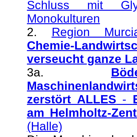
Schluss mit Glyp
Monokulturen
2.
Region Murcia
Chemie-Landwirt
verseucht ganze L
3a.
Bö
Maschinenlandwirt
zerstört ALLES
-
am Helmholtz-Zent
(Halle)