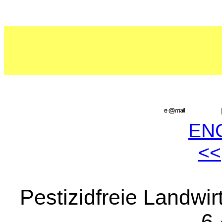
EN
<<
Pestizidfreie Landwi
6.