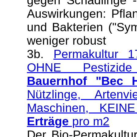
gegen Schädlinge -
Auswirkungen: Pflan
und Bakterien ("Sy
weniger robust
3b.
Permakultur 17
OHNE Pestiz
Bauernhof "Bec H
Nützlinge, Artenv
Maschinen, KEINE
Erträge
pro m2
Der Bio-Permakultur